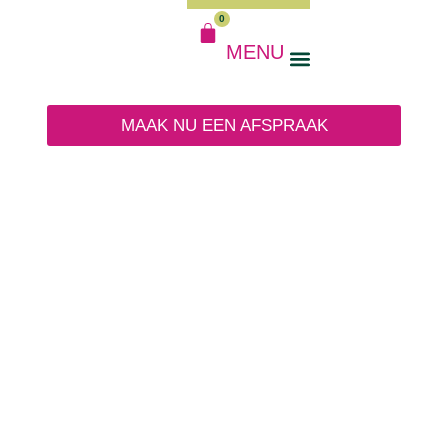
MOOI HAAR, OP EEN ZO
0
GEZOND MOGELIJKE
MENU
MANIER.
MAAK NU EEN AFSPRAAK