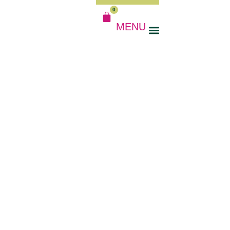
0
MENU
MIJN ACCOUNT