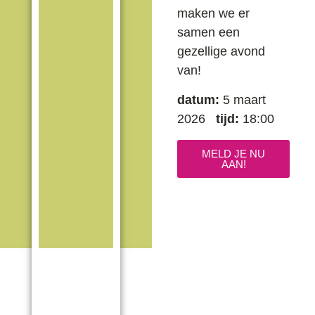
maken we er
samen een
gezellige avond
van!
datum:
5 maart
2026
tijd:
18:00
MELD JE NU
AAN!