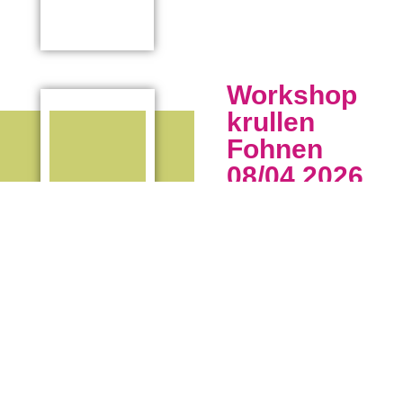
Workshop
krullen
Fohnen
08/04 2026
tijdens de Krullen
Föhn Workshop
leer je stap voor
stap hoe je jouw
krullen mooi föhnt
voor meer definitie,
volume en hold. Je
ontdekt welke
producten en