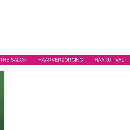
T THE SALON
HAARVERZORGING
HAARUITVAL