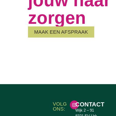
zorgen
MAAK EEN AFSPRAAK
CONTACT
VOLG
ONS:
Wijk 2 – 91
8321 EV Urk